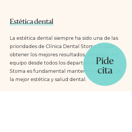
Estética dental
La estética dental siempre ha sido una de las
prioridades de Clínica Dental Stoma. Y para
obtener los mejores resultados, se trabaja en
Pide
equipo desde todos los departamentos. En
cita
Stoma es fundamental mantener y conseguir
la mejor estética y salud dental.
Implantes dentales