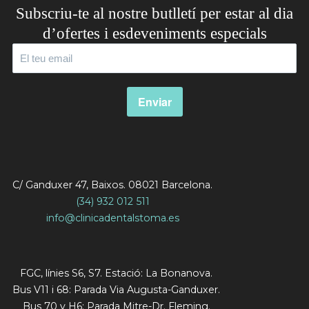
Subscriu-te al nostre butlletí per estar al dia
d’ofertes i esdeveniments especials
C/ Ganduxer 47, Baixos. 08021 Barcelona.
(34) 932 012 511
info@clinicadentalstoma.es
FGC, línies S6, S7. Estació: La Bonanova.
Bus V11 i 68: Parada Via Augusta-Ganduxer.
Bus 70 y H6: Parada Mitre-Dr. Fleming.